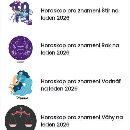
2
n
Horoskop pro znamení Štír na
0
í
leden 2026
2
K
5
o
z
o
r
Horoskop pro znamení Rak na
o
leden 2026
h
n
a
ú
n
Horoskop pro znamení Vodnář
o
na leden 2026
r
2
0
2
5
Horoskop pro znamení Váhy na
leden 2026