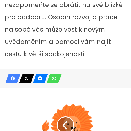
nezapomeňte se obrátit na své blízké
pro podporu. Osobní rozvoj a práce
na sobě vás může vést k novým
uvědoměním a pomoci vám najít
cestu k větší spokojenosti.
H
o
r
o
s