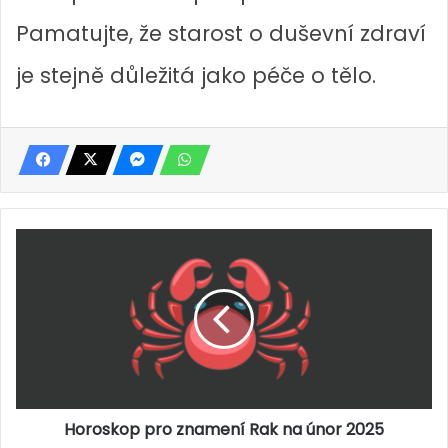
Pamatujte, že starost o duševní zdraví
je stejně důležitá jako péče o tělo.
H
o
r
o
s
k
o
p
p
Horoskop pro znamení Rak na únor 2025
r