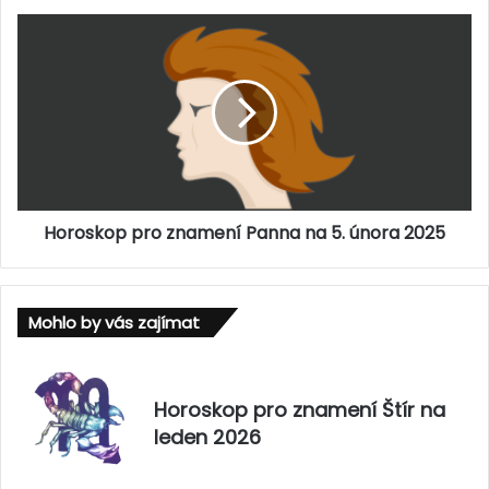
o
z
H
n
o
a
r
m
o
e
s
n
k
í
o
R
p
a
p
k
Horoskop pro znamení Panna na 5. února 2025
r
n
o
a
z
ú
n
Mohlo by vás zajímat
n
a
o
m
r
e
2
n
Horoskop pro znamení Štír na
0
í
leden 2026
2
P
5
a
n