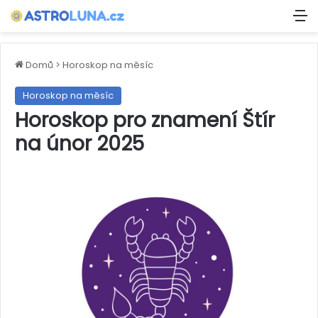
M
Domů
>
Horoskop na měsíc
Horoskop na měsíc
Horoskop pro znamení Štír
na únor 2025