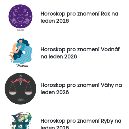
n
a
Horoskop pro znamení Rak na
n
leden 2026
a
5
.
ú
n
Horoskop pro znamení Vodnář
o
na leden 2026
r
a
2
0
2
Horoskop pro znamení Váhy na
5
leden 2026
Horoskop pro znamení Ryby na
leden 2026