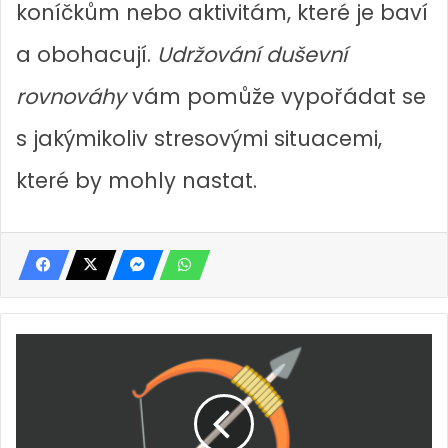
koníčkům nebo aktivitám, které je baví
a obohacují.
Udržování duševní
rovnováhy
vám pomůže vypořádat se
s jakýmikoliv stresovými situacemi,
které by mohly nastat.
H
o
r
o
s