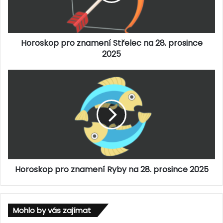
k
o
p
p
Horoskop pro znamení Střelec na 28. prosince
r
o
2025
z
n
H
a
o
m
r
e
o
n
s
í
k
S
o
t
p
ř
p
e
Horoskop pro znamení Ryby na 28. prosince 2025
r
l
o
e
z
c
n
n
Mohlo by vás zajímat
a
a
m