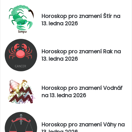
2
e
8
n
Horoskop pro znamení Štír na
.
í
13. ledna 2026
p
R
r
y
o
b
s
y
i
n
Horoskop pro znamení Rak na
n
a
13. ledna 2026
c
2
e
8
2
.
0
p
2
r
Horoskop pro znamení Vodnář
5
o
na 13. ledna 2026
s
i
n
c
e
Horoskop pro znamení Váhy na
2
13. ledna 2026