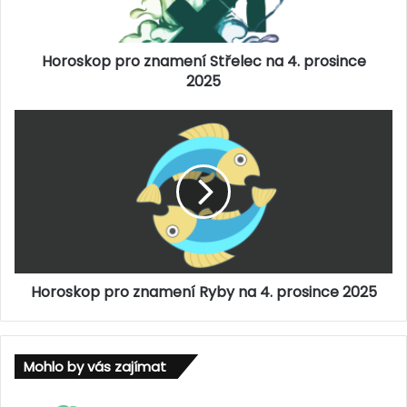
o
p
p
Horoskop pro znamení Střelec na 4. prosince
r
o
2025
z
n
H
a
o
m
r
e
o
n
s
í
k
S
o
t
p
ř
p
e
Horoskop pro znamení Ryby na 4. prosince 2025
r
l
o
e
z
c
n
n
Mohlo by vás zajímat
a
a
m
4
e