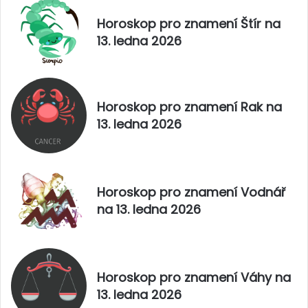
.
n
Horoskop pro znamení Štír na
p
í
13. ledna 2026
r
R
o
y
s
b
i
y
n
n
Horoskop pro znamení Rak na
c
a
13. ledna 2026
e
4
2
.
0
p
2
r
5
o
Horoskop pro znamení Vodnář
s
na 13. ledna 2026
i
n
c
e
2
Horoskop pro znamení Váhy na
0
13. ledna 2026
2