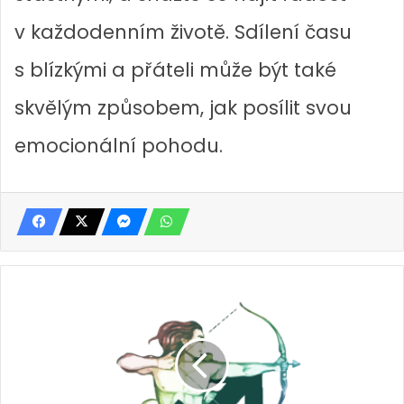
v každodenním životě. Sdílení času
s blízkými a přáteli může být také
skvělým způsobem, jak posílit svou
emocionální pohodu.
H
o
r
o
s
k