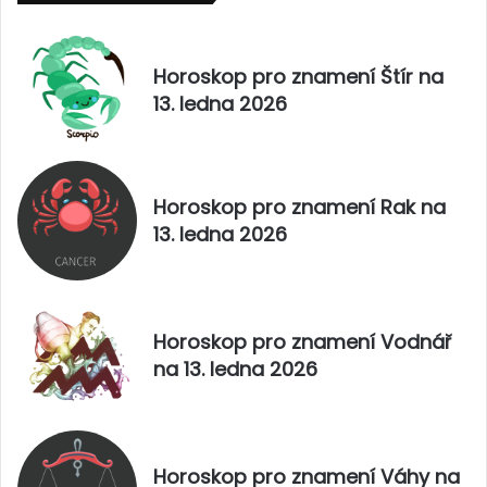
.
m
z
e
á
n
Horoskop pro znamení Štír na
ř
í
13. ledna 2026
í
K
2
o
0
z
2
o
5
r
Horoskop pro znamení Rak na
o
13. ledna 2026
h
n
a
1
0
Horoskop pro znamení Vodnář
.
na 13. ledna 2026
z
á
ř
í
2
Horoskop pro znamení Váhy na