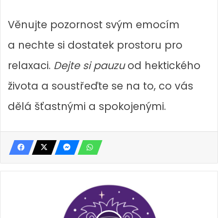
Věnujte pozornost svým emocím
a nechte si dostatek prostoru pro
relaxaci.
Dejte si pauzu
od hektického
života a soustřeďte se na to, co vás
dělá šťastnými a spokojenými.
H
o
r
o