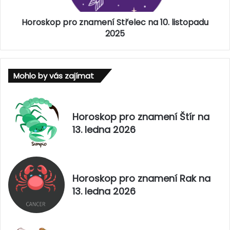
p
ý
p
k
Horoskop pro znamení Střelec na 10. listopadu
r
n
o
2025
a
z
1
n
0
a
.
Mohlo by vás zajímat
m
l
e
i
n
s
í
Horoskop pro znamení Štír na
t
S
13. ledna 2026
o
t
p
ř
a
e
d
l
u
e
Horoskop pro znamení Rak na
2
c
13. ledna 2026
0
n
2
a
5
1
0