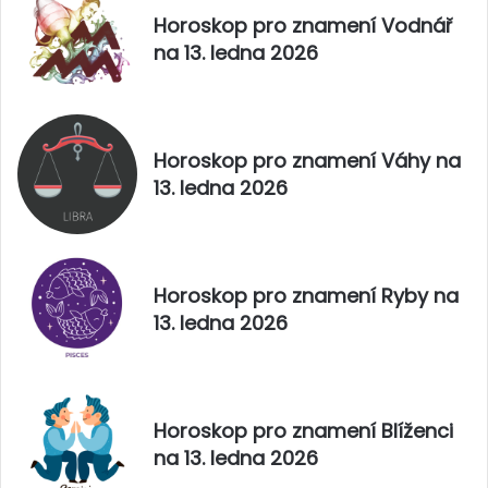
.
Horoskop pro znamení Vodnář
l
na 13. ledna 2026
i
s
t
o
p
Horoskop pro znamení Váhy na
a
13. ledna 2026
d
u
2
0
2
Horoskop pro znamení Ryby na
5
13. ledna 2026
Horoskop pro znamení Blíženci
na 13. ledna 2026