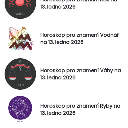
d
3
13. ledna 2026
u
.
2
l
0
i
2
s
5
t
Horoskop pro znamení Vodnář
o
na 13. ledna 2026
p
a
d
u
2
Horoskop pro znamení Váhy na
0
13. ledna 2026
2
5
Horoskop pro znamení Ryby na
13. ledna 2026