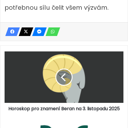
potřebnou sílu čelit všem výzvám.
H
o
r
o
s
k
o
p
p
Horoskop pro znamení Beran na 3. listopadu 2025
r
o
z
H
n
o