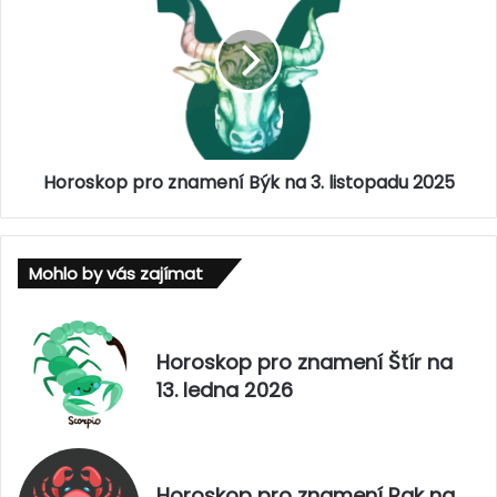
a
r
m
o
e
s
n
k
í
o
B
p
e
p
r
Horoskop pro znamení Býk na 3. listopadu 2025
r
a
o
n
z
n
n
Mohlo by vás zajímat
a
a
3
m
.
e
l
n
Horoskop pro znamení Štír na
i
í
13. ledna 2026
s
B
t
ý
o
k
p
n
a
a
Horoskop pro znamení Rak na