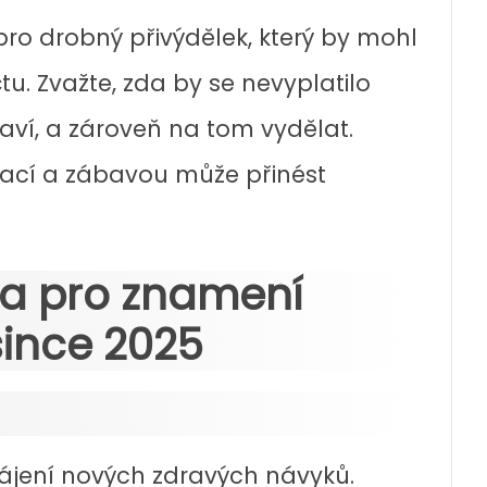
 pro drobný přivýdělek, který by mohl
u. Zvažte, zda by se nevyplatilo
ví, a zároveň na tom vydělat.
ací a zábavou může přinést
da pro znamení
since 2025
hájení nových zdravých návyků.