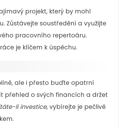
ajímavý projekt, který by mohl
. Zůstávejte soustředění a využijte
svého pracovního repertoáru.
áce je klíčem k úspěchu.
lně, ale i přesto buďte opatrní
mít přehled o svých financích a držet
táte-li investice
, vybírejte je pečlivě
íkem.