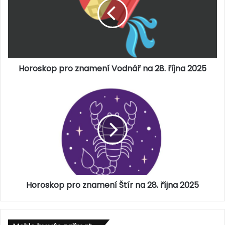
o
s
k
o
p
p
Horoskop pro znamení Vodnář na 28. října 2025
r
o
z
H
n
o
a
r
m
o
e
s
n
k
í
o
V
p
o
p
d
Horoskop pro znamení Štír na 28. října 2025
r
n
o
á
z
ř
n