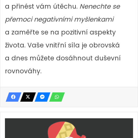
a přinést vám útěchu.
Nenechte se
přemoci negativními myšlenkami
a zaměřte se na pozitivní aspekty
života. Vaše vnitřní síla je obrovská
a dnes můžete dosáhnout duševní
rovnováhy.
H
o
r