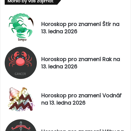
Mohlo by vás zajímat
n
a
a
m
2
e
8
n
Horoskop pro znamení Štír na
.
í
13. ledna 2026
ř
Š
í
t
j
í
n
r
a
n
Horoskop pro znamení Rak na
2
a
13. ledna 2026
0
2
2
8
5
.
ř
í
Horoskop pro znamení Vodnář
j
na 13. ledna 2026
n
a
2
0
2