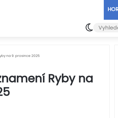
HO
Switch skin
by na 9. prosince 2025
znamení Ryby na
25