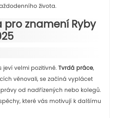
každodenního života.
ra pro znamení Ryby
025
 jeví velmi pozitivně.
Tvrdá práce
,
cích věnovali, se začíná vyplácet
 zprávy od nadřízených nebo kolegů.
pěchy, které vás motivují k dalšímu