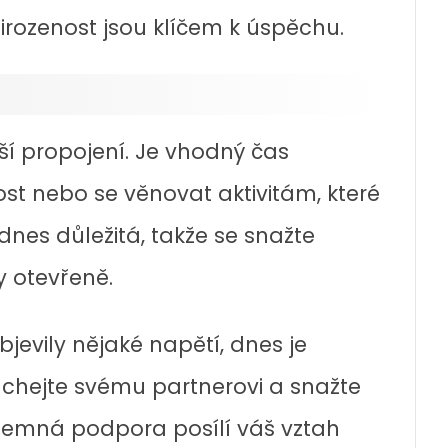
irozenost jsou klíčem k úspěchu.
jší propojení. Je vhodný čas
t nebo se věnovat aktivitám, které
dnes důležitá, takže se snažte
y otevřeně.
jevily nějaké napětí, dnes je
louchejte svému partnerovi a snažte
ájemná podpora posílí váš vztah