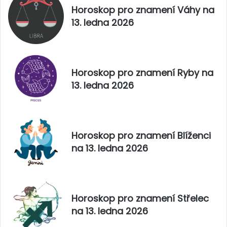
n
Horoskop pro znamení Váhy na
a
13. ledna 2026
2
0
2
5
Horoskop pro znamení Ryby na
13. ledna 2026
Horoskop pro znamení Blíženci
na 13. ledna 2026
Horoskop pro znamení Střelec
na 13. ledna 2026