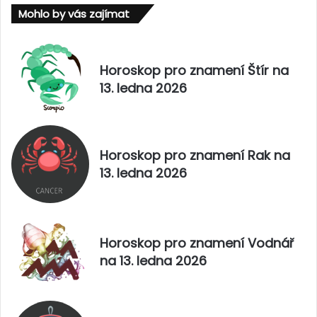
Mohlo by vás zajímat
h
a
n
m
a
e
1
n
Horoskop pro znamení Štír na
6
í
13. ledna 2026
.
B
ř
l
í
í
j
ž
n
e
Horoskop pro znamení Rak na
a
n
13. ledna 2026
2
c
0
i
2
n
5
a
1
Horoskop pro znamení Vodnář
6
na 13. ledna 2026
.
ř
í
j